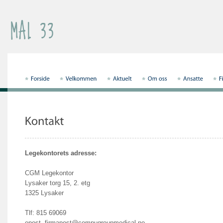
Legekontorets adresse:
CGM Legekontor
Lysaker torg 15, 2. etg
1325 Lysaker
Tlf: 815 69069
epost. firmapost@compugroupmedical.no