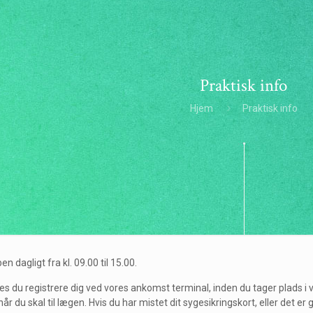
Praktisk info
Hjem
Praktisk info
n dagligt fra kl. 09.00 til 15.00.
 du registrere dig ved vores ankomst terminal, inden du tager plads i v
når du skal til lægen. Hvis du har mistet dit sygesikringskort, eller det 