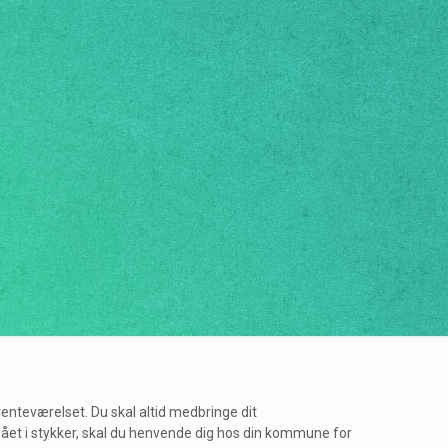
enteværelset. Du skal altid medbringe dit
er gået i stykker, skal du henvende dig hos din kommune for