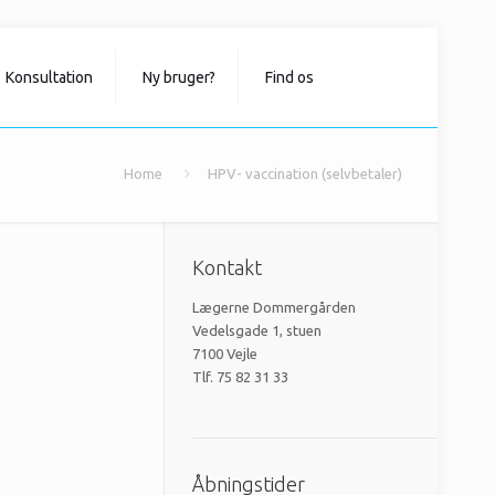
Konsultation
Ny bruger?
Find os
Home
HPV- vaccination (selvbetaler)
Kontakt
Lægerne Dommergården
Vedelsgade 1, stuen
7100 Vejle
Tlf. 75 82 31 33
Åbningstider