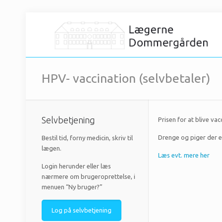
HPV- vaccination (selvbetaler)
Selvbetjening
Prisen for at blive va
Drenge og piger der e
Bestil tid, forny medicin, skriv til
lægen.
Læs evt. mere her
Login herunder eller læs
nærmere om brugeroprettelse, i
menuen “Ny bruger?”
Log på selvbetjening