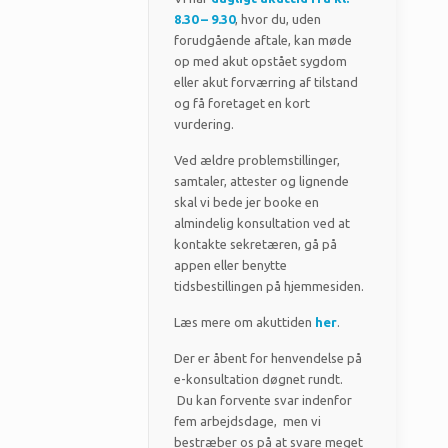
8.30 – 9.30
, hvor du, uden
forudgående aftale, kan møde
op med akut opstået sygdom
eller akut forværring af tilstand
og få foretaget en kort
vurdering.
Ved ældre problemstillinger,
samtaler, attester og lignende
skal vi bede jer booke en
almindelig konsultation ved at
kontakte sekretæren, gå på
appen eller benytte
tidsbestillingen på hjemmesiden.
Læs mere om akuttiden
her
.
Der er åbent for henvendelse på
e-konsultation døgnet rundt.
Du kan forvente svar indenfor
fem arbejdsdage, men vi
bestræber os på at svare meget