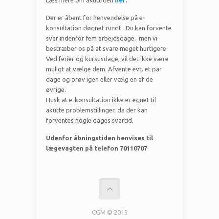
Læs mere om akuttiden
her
.
Der er åbent for henvendelse på e-
konsultation døgnet rundt. Du kan forvente
svar indenfor fem arbejdsdage, men vi
bestræber os på at svare meget hurtigere.
Ved ferier og kursusdage, vil det ikke være
muligt at vælge dem. Afvente evt. et par
dage og prøv igen eller vælg en af de
øvrige.
Husk at e-konsultation ikke er egnet til
akutte problemstillinger, da der kan
forventes nogle dages svartid.
Udenfor åbningstiden henvises til
lægevagten på telefon 70110707
CGM © 2015