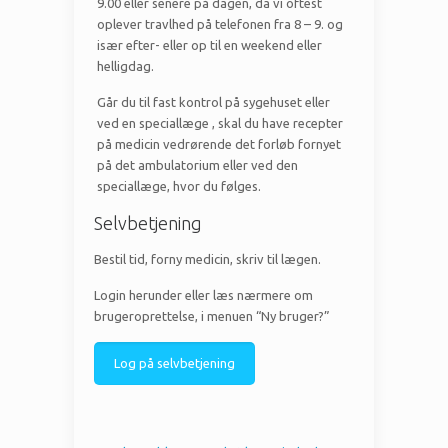
9.00 eller senere på dagen, da vi oftest
oplever travlhed på telefonen fra 8 – 9. og
især efter- eller op til en weekend eller
helligdag.
Går du til fast kontrol på sygehuset eller
ved en speciallæge , skal du have recepter
på medicin vedrørende det forløb fornyet
på det ambulatorium eller ved den
speciallæge, hvor du følges.
Selvbetjening
Bestil tid, forny medicin, skriv til lægen.
Login herunder eller læs nærmere om
brugeroprettelse, i menuen “Ny bruger?”
Log på selvbetjening