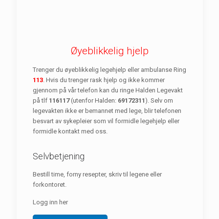
Øyeblikkelig hjelp
Trenger du øyeblikkelig legehjelp eller ambulanse Ring
113
. Hvis du trenger rask hjelp og ikke kommer
gjennom på vår telefon kan du ringe Halden Legevakt
på tlf
116117
(utenfor Halden:
69172311
). Selv om
legevakten ikke er bemannet med lege, blir telefonen
besvart av sykepleier som vil formidle legehjelp eller
formidle kontakt med oss.
Selvbetjening
Bestill time, forny resepter, skriv til legene eller
forkontoret.
Logg inn her