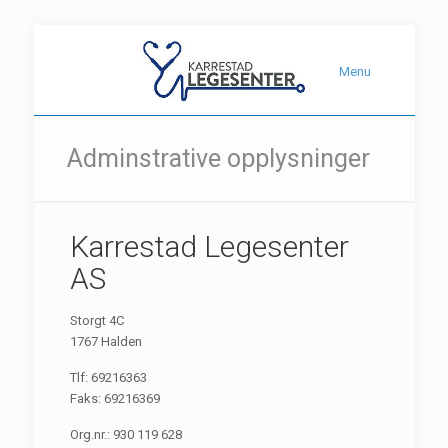
Menu
Adminstrative opplysninger
Karrestad Legesenter
AS
Storgt 4C
1767 Halden
Tlf: 69216363
Faks: 69216369
Org.nr.: 930 119 628