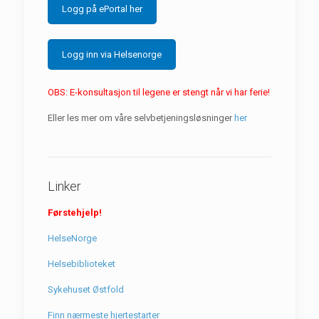
Logg på ePortal her
Logg inn via Helsenorge
OBS: E-konsultasjon til legene er stengt når vi har ferie!
Eller les mer om våre selvbetjeningsløsninger
her
Linker
Førstehjelp!
HelseNorge
Helsebiblioteket
Sykehuset Østfold
Finn nærmeste hjertestarter