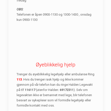
fredag
OBS:
Telefonen er åpen 0900-1130 og 1300-1430 , onsdag
kun 0900-1130
Øyeblikkelig hjelp
Trenger du øyeblikkelig legehjelp eller ambulanse Ring
113
. Hvis du trenger rask hjelp og ikke kommer
gjennom på vår telefon kan du ringe Halden Legevakt
på tlf
116117
(utenfor Halden:
69172311
). Selv om
legevakten ikke er bemannet med lege, blir telefonen
besvart av sykepleier som vil formidle legehjelp eller
formidle kontakt med oss.